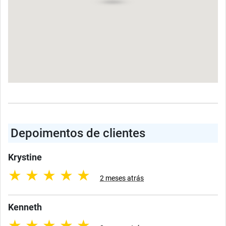
Depoimentos de clientes
Krystine
★
★
★
★
★
2 meses atrás
Kenneth
★
★
★
★
★