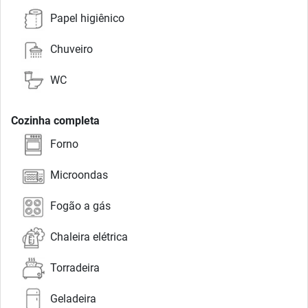
Papel higiênico
Chuveiro
WC
Cozinha completa
Forno
Microondas
Fogão a gás
Chaleira elétrica
Torradeira
Geladeira