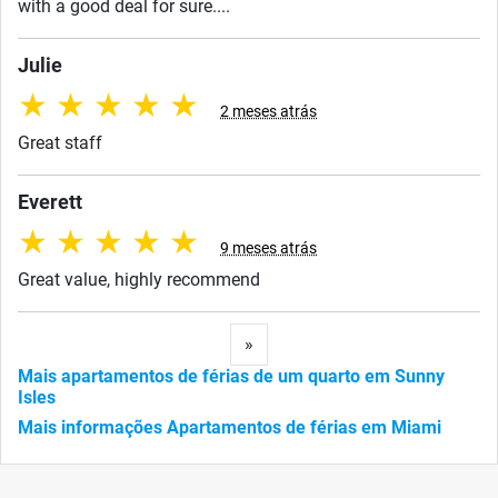
with a good deal for sure....
Julie
★
★
★
★
★
2 meses atrás
Great staff
Everett
★
★
★
★
★
9 meses atrás
Great value, highly recommend
Next
»
Mais apartamentos de férias de um quarto em Sunny
Isles
Mais informações Apartamentos de férias em Miami