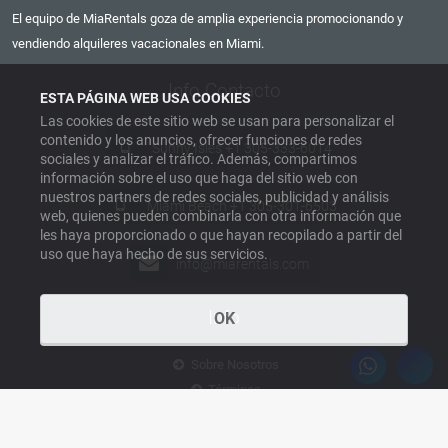
El equipo de MiaRentals goza de amplia experiencia promocionando y
vendiendo alquileres vacacionales en Miami.
Info Contacto
ESTA PÁGINA WEB USA COOKIES
Las cookies de este sitio web se usan para personalizar el
contenido y los anuncios, ofrecer funciones de redes
Sunny Isles +1 305-333-6014
sociales y analizar el tráfico. Además, compartimos
información sobre el uso que haga del sitio web con
nuestros partners de redes sociales, publicidad y análisis
Miami Beach +1 305-301-6503
web, quienes pueden combinarla con otra información que
les haya proporcionado o que hayan recopilado a partir del
uso que haya hecho de sus servicios.
info@miarentals.com
Info
OK
Sobre Nosotros
Términos
Información Útil
Política de Privacidad