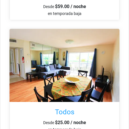
$59.00 / noche
Desde
en temporada baja
Todos
$25.00 / noche
Desde