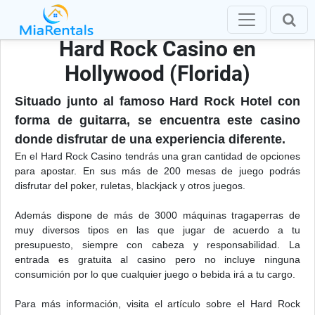
Hard Rock Casino en
Hollywood (Florida)
Situado junto al famoso Hard Rock Hotel con
forma de guitarra, se encuentra este casino
donde disfrutar de una experiencia diferente.
En el Hard Rock Casino tendrás una gran cantidad de opciones
para apostar. En sus más de 200 mesas de juego podrás
disfrutar del poker, ruletas, blackjack y otros juegos.
Además dispone de más de 3000 máquinas tragaperras de
muy diversos tipos en las que jugar de acuerdo a tu
presupuesto, siempre con cabeza y responsabilidad. La
entrada es gratuita al casino pero no incluye ninguna
consumición por lo que cualquier juego o bebida irá a tu cargo.
Para más información, visita el artículo sobre el Hard Rock