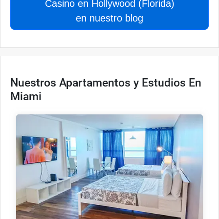
Casino en Hollywood (Florida)
en nuestro blog
Nuestros Apartamentos y Estudios En
Miami