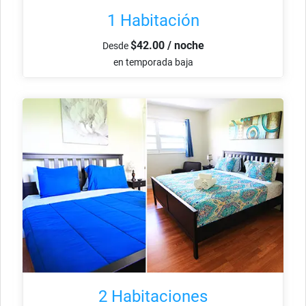
1 Habitación
$42.00 / noche
Desde
en temporada baja
2 Habitaciones