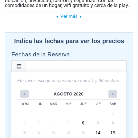
ubicación, privacidad, confort y seguridad. Con las
comodidades de un hogar, wifi gratuito y cerca de la playa
y de las tiendas. ¡Disfruta de la playa con nosotros!
Ver más
▼
▼
Sunny Isles Beach es el lugar perfecto para relajarse.
Disfruta de unas vacaciones de ensueño en sus playas de
arena blanca, explora el histórico muelle de pesca y pásalo
en grande con las numerosas actividades al aire libre y los
deportes acuáticos de la zona. Es una ciudad increíble
Indica las fechas para ver los precios
donde siempre hay algo que hacer. Lo pasarás genial en
nuestro apartamento de vacaciones en Sunny Isles Beach.
Fechas de la Reserva
¡Sin lugar a duda!
Por favor escoge un periodo de entre 1 y 90 noches
<
AGOSTO 2026
>
DOM
LUN
MAR
MIE
JUE
VIE
SAB
1
2
3
4
5
6
7
8
9
10
11
12
13
14
15