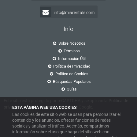
info@miarentals.com
Info
Sobre Nosotros
Términos
Información Útil
Política de Privacidad
Política de Cookies
Búsquedas Populares
Guías
Este sitio está protegido por reCAPTCHA y se aplican la
Política de
privacidad
y
los Términos de servicio
de Google.
ESTA PÁGINA WEB USA COOKIES
Las cookies de este sitio web se usan para personalizar el
contenido y los anuncios, ofrecer funciones de redes
sociales y analizar el tráfico. Además, compartimos
información sobre el uso que haga del sitio web con