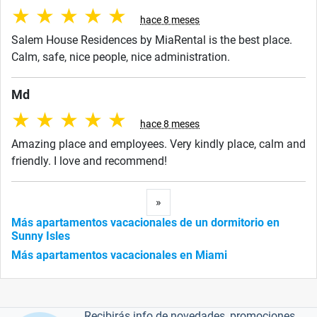
★
★
★
★
★
hace 8 meses
Salem House Residences by MiaRental is the best place.
Calm, safe, nice people, nice administration.
Md
★
★
★
★
★
hace 8 meses
Amazing place and employees. Very kindly place, calm and
friendly. I love and recommend!
Next
»
Más apartamentos vacacionales de un dormitorio en
Sunny Isles
Más apartamentos vacacionales en Miami
Recibirás info de novedades, promociones,