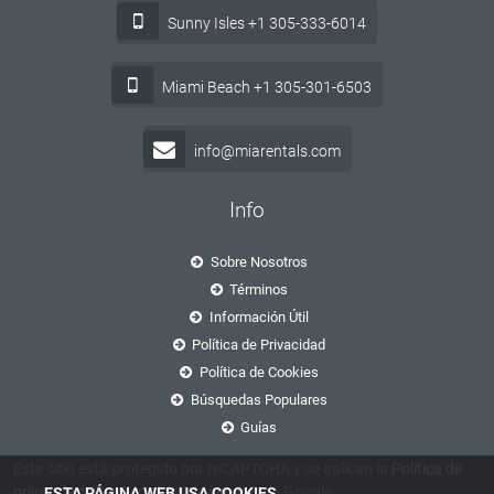
Sunny Isles +1 305-333-6014
Miami Beach +1 305-301-6503
info@miarentals.com
Info
Sobre Nosotros
Términos
Información Útil
Política de Privacidad
Política de Cookies
Búsquedas Populares
Guías
Este sitio está protegido por reCAPTCHA y se aplican la
Política de
privacidad
y
los Términos de servicio
de Google.
ESTA PÁGINA WEB USA COOKIES