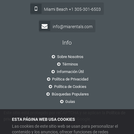
Miami Beach +1 305-301-6503
info@miarentals.com
Info
Sobre Nosotros
Términos
Información Útil
Política de Privacidad
Política de Cookies
Búsquedas Populares
Guías
Este sitio está protegido por reCAPTCHA y se aplican la
Política de
privacidad
y
los Términos de servicio
de Google.
ESTA PÁGINA WEB USA COOKIES
Las cookies de este sitio web se usan para personalizar el
contenido y los anuncios, ofrecer funciones de redes